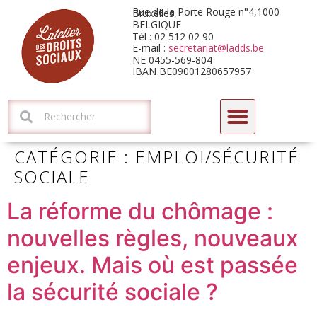
Rue de la Porte Rouge n°4,1000 Bruxelles,
BELGIQUE
Tél : 02 512 02 90
E-mail :
secretariat@ladds.be
NE 0455-569-804
IBAN BE09001280657957
CYCLE DE FORMATIONS-DÉBATS 2026 : L’HORIZON ARIZONA
CATÉGORIE :
EMPLOI/SÉCURITÉ
SOCIALE
La réforme du chômage :
nouvelles règles, nouveaux
enjeux. Mais où est passée
la sécurité sociale ?