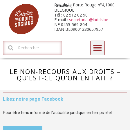
Rue de la Porte Rouge n°4,1000 Bruxelles,
BELGIQUE
Tél : 02 512 02 90
E-mail :
secretariat@ladds.be
NE 0455-569-804
IBAN BE09001280657957
CYCLE DE FORMATIONS-DÉBATS 2026 : L’HORIZON ARIZONA
LE NON-RECOURS AUX DROITS –
QU’EST-CE QU’ON EN FAIT ?
Likez notre page Facebook
Pour être tenu informé de l’actualité juridique en temps réel