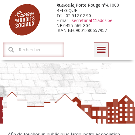
Rue de la Porte Rouge n°4,1000 Bruxelles,
BELGIQUE
Tél : 02 512 02 90
E-mail :
secretariat@ladds.be
NE 0455-569-804
IBAN BE09001280657957
CYCLE DE FORMATIONS-DÉBATS 2026 : L’HORIZON ARIZONA
NOS
CAPSULES
VIDÉO
Afin de toucher un public plus large, notre association