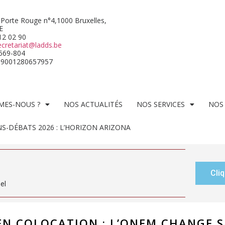
 Porte Rouge n°4,1000 Bruxelles,
E
512 02 90
ecretariat@ladds.be
569-804
09001280657957
MES-NOUS ?
NOS ACTUALITÉS
NOS SERVICES
NOS
S-DÉBATS 2026 : L’HORIZON ARIZONA
Cliq
el
EN COLOCATION : L’ONEM CHANGE S