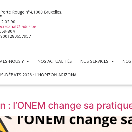
 Porte Rouge n°4,1000 Bruxelles,
E
512 02 90
ecretariat@ladds.be
569-804
09001280657957
MES-NOUS ?
NOS ACTUALITÉS
NOS SERVICES
NOS
S-DÉBATS 2026 : L’HORIZON ARIZONA
on : l’ONEM change sa pratique