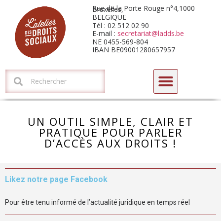
Rue de la Porte Rouge n°4,1000 Bruxelles,
BELGIQUE
Tél : 02 512 02 90
E-mail :
secretariat@ladds.be
NE 0455-569-804
IBAN BE09001280657957
CYCLE DE FORMATIONS-DÉBATS 2026 : L’HORIZON ARIZONA
UN OUTIL SIMPLE, CLAIR ET
PRATIQUE POUR PARLER
D’ACCÈS AUX DROITS !
Likez notre page Facebook
Pour être tenu informé de l’actualité juridique en temps réel