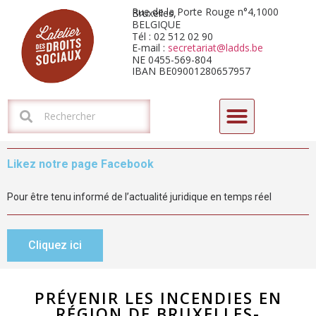
Rue de la Porte Rouge n°4,1000 Bruxelles,
BELGIQUE
Tél : 02 512 02 90
E-mail :
secretariat@ladds.be
NE 0455-569-804
IBAN BE09001280657957
CYCLE DE FORMATIONS-DÉBATS 2026 : L’HORIZON ARIZONA
Likez notre page Facebook
Pour être tenu informé de l’actualité juridique en temps réel
Cliquez ici
PRÉVENIR LES INCENDIES EN
RÉGION DE BRUXELLES-