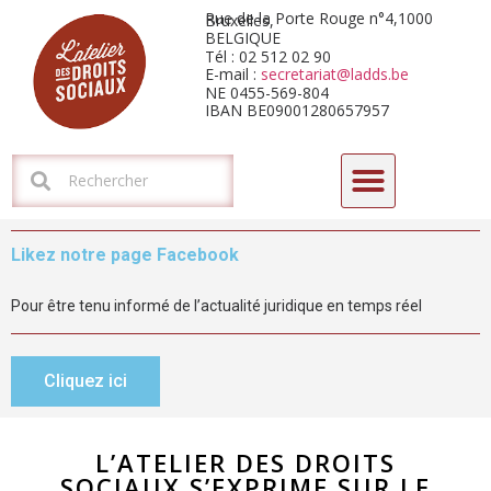
Rue de la Porte Rouge n°4,1000 Bruxelles,
BELGIQUE
Tél : 02 512 02 90
E-mail :
secretariat@ladds.be
NE 0455-569-804
IBAN BE09001280657957
CYCLE DE FORMATIONS-DÉBATS 2026 : L’HORIZON ARIZONA
Likez notre page Facebook
Pour être tenu informé de l’actualité juridique en temps réel
Cliquez ici
L’ATELIER DES DROITS
SOCIAUX S’EXPRIME SUR LE