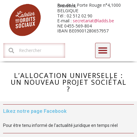
Rue de la Porte Rouge n°4,1000 Bruxelles,
BELGIQUE
Tél : 02 512 02 90
E-mail :
secretariat@ladds.be
NE 0455-569-804
IBAN BE09001280657957
CYCLE DE FORMATIONS-DÉBATS 2026 : L’HORIZON ARIZONA
L’ALLOCATION UNIVERSELLE :
UN NOUVEAU PROJET SOCIÉTAL
?
Likez notre page Facebook
Pour être tenu informé de l’actualité juridique en temps réel