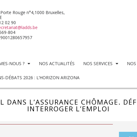
 Porte Rouge n°4,1000 Bruxelles,
E
512 02 90
ecretariat@ladds.be
569-804
09001280657957
MES-NOUS ?
NOS ACTUALITÉS
NOS SERVICES
NOS
S-DÉBATS 2026 : L’HORIZON ARIZONA
L DANS L’ASSURANCE CHÔMAGE. DÉFI
INTERROGER L’EMPLOI