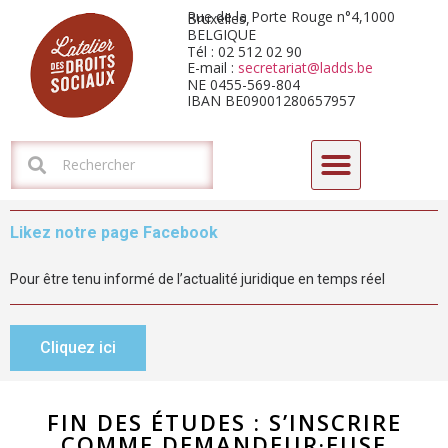
Rue de la Porte Rouge n°4,1000 Bruxelles,
BELGIQUE
Tél : 02 512 02 90
E-mail :
secretariat@ladds.be
NE 0455-569-804
IBAN BE09001280657957
CYCLE DE FORMATIONS-DÉBATS 2026 : L’HORIZON ARIZONA
Likez notre page Facebook
Pour être tenu informé de l’actualité juridique en temps réel
Cliquez ici
FIN DES ÉTUDES : S’INSCRIRE
COMME DEMANDEUR·EUSE