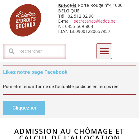
Rue de la Porte Rouge n°4,1000 Bruxelles,
BELGIQUE
Tél : 02 512 02 90
E-mail :
secretariat@ladds.be
NE 0455-569-804
IBAN BE09001280657957
CYCLE DE FORMATIONS-DÉBATS 2026 : L’HORIZON ARIZONA
Likez notre page Facebook
Pour être tenu informé de l’actualité juridique en temps réel
Cliquez ici
ADMISSION AU CHÔMAGE ET
CALCUL DE L’ALLOCATION