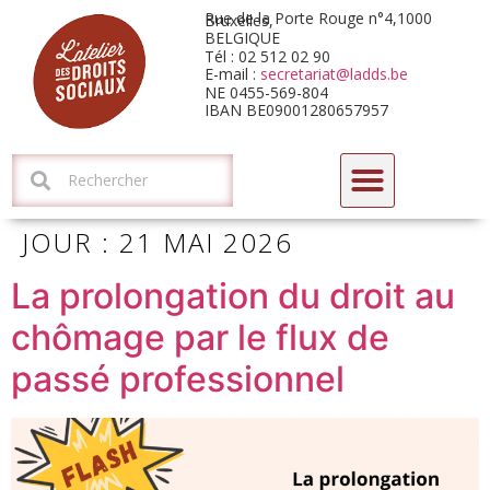
Rue de la Porte Rouge n°4,1000 Bruxelles,
BELGIQUE
Tél : 02 512 02 90
E-mail :
secretariat@ladds.be
NE 0455-569-804
IBAN BE09001280657957
CYCLE DE FORMATIONS-DÉBATS 2026 : L’HORIZON ARIZONA
JOUR :
21 MAI 2026
La prolongation du droit au
chômage par le flux de
passé professionnel